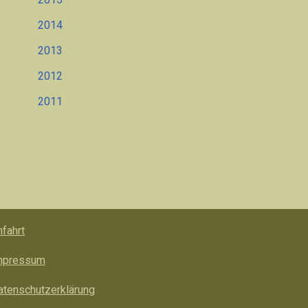
2014
2013
2012
2011
nfahrt
mpressum
atenschutzerklärung