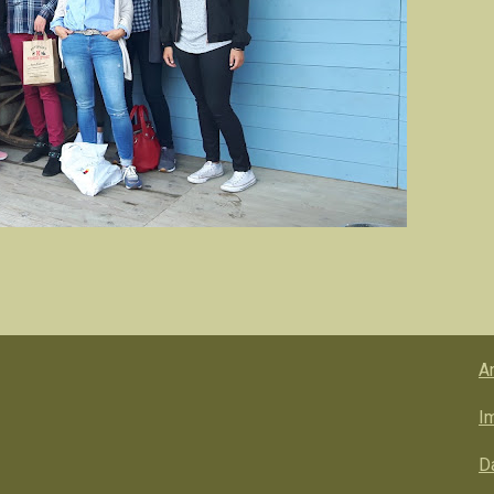
A
I
D