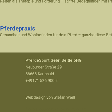
Reiten als Therapie und Förderung – sanfte Begegnungen mit Pfe
Pferdepraxis
Gesundheit und Wohlbefinden für dein Pferd – ganzheitliche Be
PferdeSport Gebr. Seitle oHG
Neuburger Straße 29
86668 Karlshuld
+49171 526 900 2
Webdesign von Stefan Weiß
Neve
| Präsentiert von
WordPress