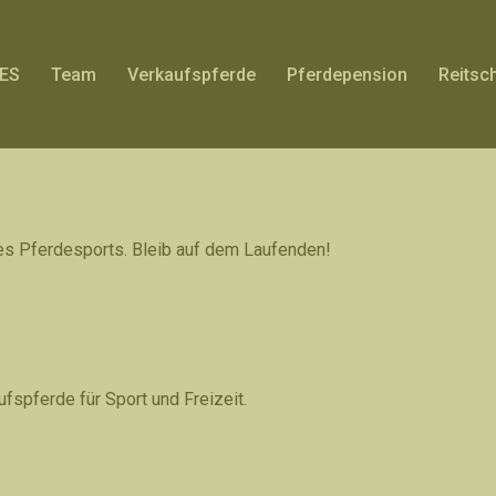
ES
Team
Verkaufspferde
Pferdepension
Reitsc
des Pferdesports. Bleib auf dem Laufenden!
fspferde für Sport und Freizeit.