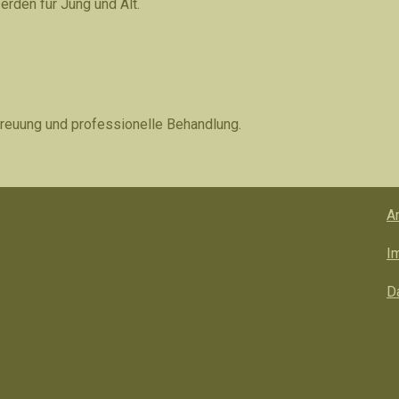
rden für Jung und Alt.
treuung und professionelle Behandlung.
A
I
D