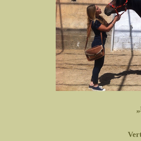
„
Ver