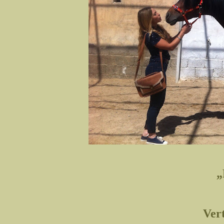
„
Ver